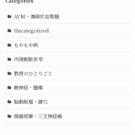
Categories
AVM・海綿状血管腫
Uncategorized
もやもや病
内頸動脈狭窄
教授のひとりごと
聴神経・腫瘍
脳動脈瘤・鍵穴
顔面痙攣・三叉神経痛