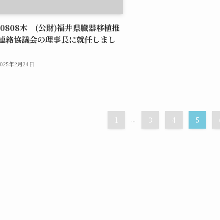
40808木 (公財)福井県臓器移植推
連絡協議会の理事長に就任しまし
2025年2月24日
1
...
3
4
5