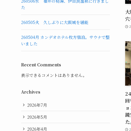
260506水 福井の秘湯、伊自良温泉に行きまし
た
大
穴
260505火 久しぶりに大阪城を堪能
260504月 カンデオホテル枚方宿泊。サウナで整
いました
Recent Comments
表示できるコメントはありません。
Archives
2
回
2026年7月
ョ
鏡
2026年5月
た
2026年4月