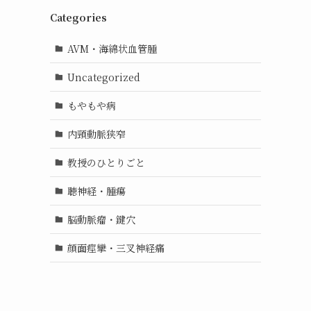
Categories
AVM・海綿状血管腫
Uncategorized
もやもや病
内頸動脈狭窄
教授のひとりごと
聴神経・腫瘍
脳動脈瘤・鍵穴
顔面痙攣・三叉神経痛