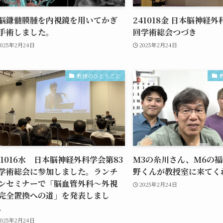
脳鎌髄膜腫を内視鏡を用いてかぎ
241018金 日本脳神経外
手術しました。
回学術総会つづき
2025年2月24日
2025年2月24日
教授のひとりごと
41016水 日本脳神経外科学会第83
M3の糸川さん、M6の
学術総会に参加しました。ランチ
野くんが教授室に来てく
ンセミナーで「脳血管外科～外視
2025年2月24日
完全置換への道」を発表しまし
。
2025年2月24日