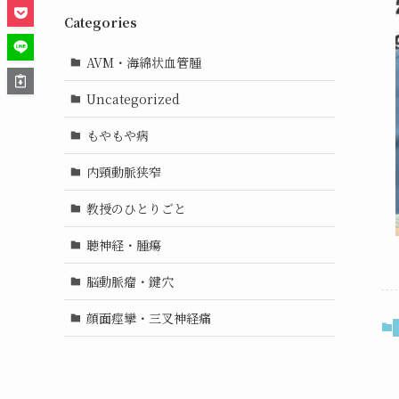
Categories
AVM・海綿状血管腫
Uncategorized
もやもや病
内頸動脈狭窄
教授のひとりごと
聴神経・腫瘍
脳動脈瘤・鍵穴
顔面痙攣・三叉神経痛