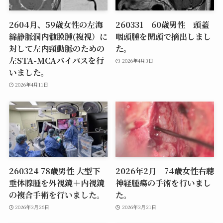
2604月、59歳女性の左海
260331 60歳男性 頭蓋
綿静脈洞内髄膜腫(複視）に
咽頭腫を開頭で摘出しまし
対して左内頸動脈のための
た。
左STA-MCAバイパスを行
2026年4月3日
いました。
2026年4月11日
260324 78歳男性 大型下
2026年2月 74歳女性右聴
垂体腺腫を外視鏡＋内視鏡
神経腫瘍の手術を行いまし
の複合手術を行いました。
た。
2026年3月26日
2026年3月21日