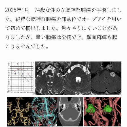
2025年1月 74歳女性の左聴神経腫瘍を手術しまし
た。純粋な聴神経腫瘍を仰臥位でオーブアイを用い
て初めて摘出しました。色々やりにくいことがあ
りましたが、幸い腫瘍は全摘でき、顔面麻痺も起
こりませんでした。