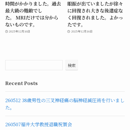
時間がかかりました。過去
眼振が出ていましたが徐々
最大級の難敵でし
に回復され大きな後遺症な
た。 MRIだけでは分から
く回復されました。よかっ
ないものです。
たです。
2025年12月16日
2025年12月16日
検索
Recent Posts
260512 38歳男性の三叉神経痛の脳神経減圧術を行いまし
た。
260507福井大学教授退職祝賀会