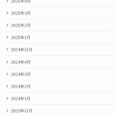
2025年4月
2025年3月
2025年2月
2025年1月
2024年11月
2024年4月
2024年3月
2024年2月
2024年1月
2023年11月