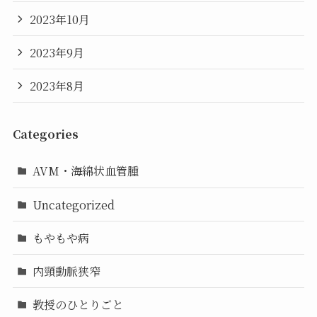
2023年10月
2023年9月
2023年8月
Categories
AVM・海綿状血管腫
Uncategorized
もやもや病
内頸動脈狭窄
教授のひとりごと