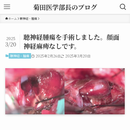
菊田医学部長のブログ
ホーム
聴神経・腫瘍
聴神経腫瘍を手術しました。顔面
2025
3/20
神経麻痺なしです。
聴神経・腫瘍
2025年2月26日
2025年3月20日