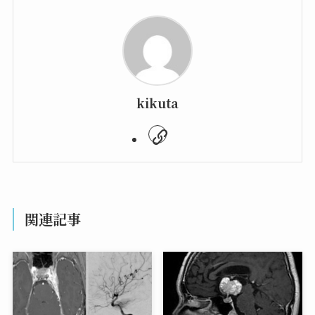
kikuta
関連記事