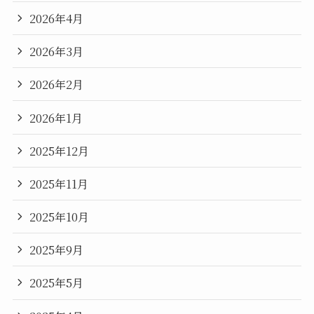
2026年4月
2026年3月
2026年2月
2026年1月
2025年12月
2025年11月
2025年10月
2025年9月
2025年5月