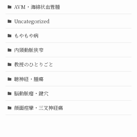
AVM・海綿状血管腫
Uncategorized
もやもや病
内頸動脈狭窄
教授のひとりごと
聴神経・腫瘍
脳動脈瘤・鍵穴
顔面痙攣・三叉神経痛