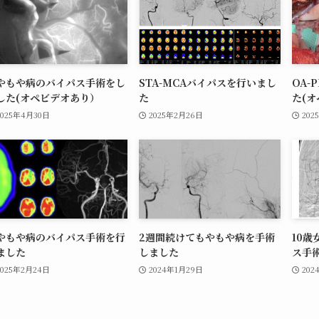
やもや病のバイパス手術をし
STA-MCAバイパスを行いまし
OA-
した(オペビデオあり）
た
た(
2025年4月30日
2025年2月26日
202
やもや病のバイパス手術を行
2週間続けてもやもや病を手術
10
ました
しました
ス手
2025年2月24日
2024年1月29日
202