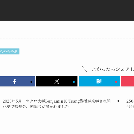
もやもや病
よかったらシェア
2025年5月 オタワ大学Benjamin K. Tsang教授が来学され開
25
花亭で歓迎会、懇親会が開かれました
会