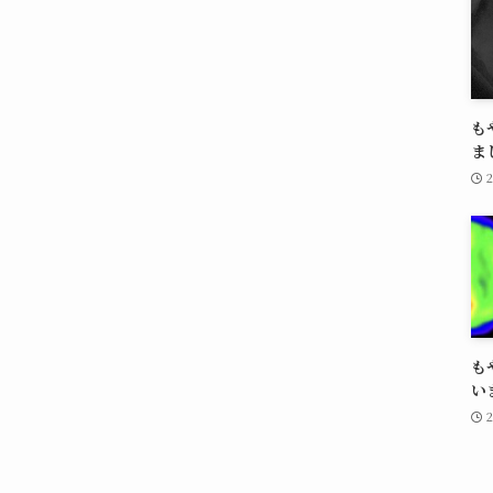
も
ま
も
い