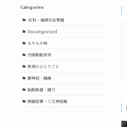
Categories
AVM・海綿状血管腫
Uncategorized
もやもや病
内頸動脈狭窄
教授のひとりごと
聴神経・腫瘍
脳動脈瘤・鍵穴
顔面痙攣・三叉神経痛