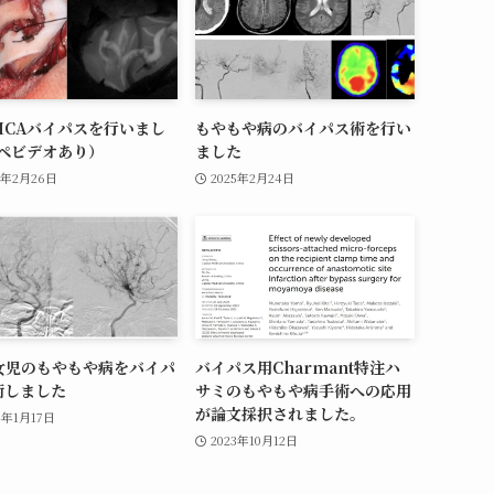
PICAバイパスを行いまし
もやもや病のバイパス術を行い
オペビデオあり）
ました
5年2月26日
2025年2月24日
歳女児のもやもや病をバイパ
バイパス用Charmant特注ハ
術しました
サミのもやもや病手術への応用
が論文採択されました。
4年1月17日
2023年10月12日