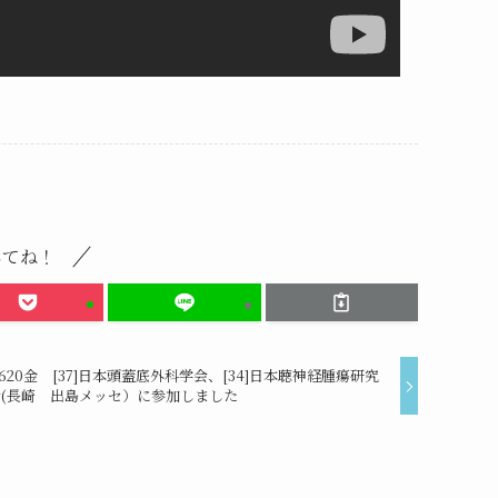
してね！
0620金 [37]日本頭蓋底外科学会、[34]日本聴神経腫瘍研究
会(長崎 出島メッセ）に参加しました