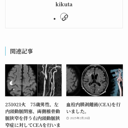
kikuta
関連記事
251021火 75歳男性、左
血栓内膜剥離術(CEA)を行
内頸動脈閉塞、両側椎骨動
いました。
脈狭窄を伴う右内頸動脈狭
2025年2月26日
窄症に対してCEAを行いま